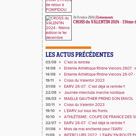
24 Octobre 2024
|
Evènements
CROSS du VALENTIN 2024 - 19ème éd
LES ACTUS PRÉCÉDENTES
03/09
>
C'est la rentrée
14/08
>
Entente Athlétique Rhône Vercors 2607 : i
2025
14/08
>
Entente Athlétique Rhône Vercors 26-07 - 
2025
19/11
>
Cross du Valentin 2023
31/08
>
EARV 26-07 : C'est déjà la rentrée !!
22/05
>
Journée interclubs marche nordique
06/03
>
MAELLE GAUTHIER PREND SON ENVOL
30/11
>
Cross du Valentin 2023
19/10
>
L’EARV sur tous les fronts
10/10
>
ATHLÉTISME : COUPE DE FRANCE DES SP
LANCEURS DE L’EARV 26 07 TROISIÈM
22/07
>
EARV 26-07 : C'est déjà la rentrée !!
MARTEAU
01/06
>
Mois de mai enchanté pour l'EARV
11/05
>
INTERCLUBS 2022 : L'EARV EN ROUTE P