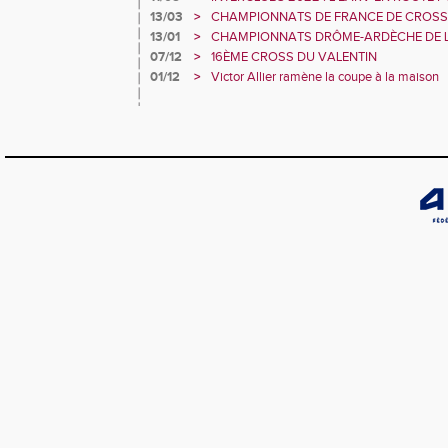
RÉGIONALE EXCELLENCE
13/03
>
CHAMPIONNATS DE FRANCE DE CROSS
HENRIC DE L’EARV SUR LE PODIUM CA
13/01
>
CHAMPIONNATS DRÔME-ARDÈCHE DE L
COUNTRY: JUSTINE, THÉOPHILE, MAEL,
07/12
>
16ÈME CROSS DU VALENTIN
FANNY : SIX TITRES ET UN RECORD
01/12
>
Victor Allier ramène la coupe à la maison