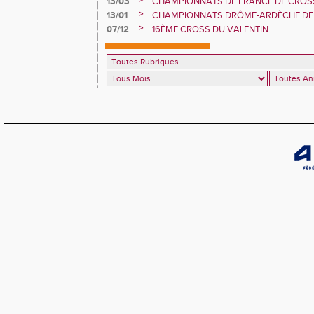
>
13/03
CHAMPIONNATS DE FRANCE DE CROS
HENRIC DE L’EARV SUR LE PODIUM CA
>
13/01
CHAMPIONNATS DRÔME-ARDÈCHE DE 
COUNTRY: JUSTINE, THÉOPHILE, MAEL
>
07/12
16ÈME CROSS DU VALENTIN
FANNY : SIX TITRES ET UN RECORD