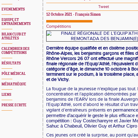
Tweet
EVENEMENTS
12 Octobre 2021 - François Simon
EQUIPE ET
ENTRAÎNEMENTS
Compétitions
BILAN CLUB ET
ATHLÈTES
Dernière équipe qualifiée et en dixième posit
CALENDRIER DES
COMPÉTITIONS
Rhône-Alpes, les benjamins garçons et filles d
Rhône Vercors 26 07 ont effectué une magnif
RÉSULTATS
finale régionale de l’Equip’Athlé, l’équivalent 
catégorie d’âge, le dimanche 10 octobre à Bour
PÔLE MÉDICAL
terminent sur le podium, à la troisième place, 
et de Vichy.
MÉDIATHÈQUE
La fougue de la jeunesse n’explique pas tout. 
concentration et l’application démontrées par
LIENS
benjamins de l’EARV lors de la finale Auver
l’Equip’Athlé, sont d’abord le résultat d’un trav
PRESSE ECRITE
permanence à
vigilant d’entraîneurs présents en
permettre d’acquérir le geste le plus efficace 
compétition : Guy Costechareyre et Javier Me
Sahuc à Chabeuil, Olivier Guy et Arthur Cipro
Ces jeunes ont créé la surprise, au point qu’av