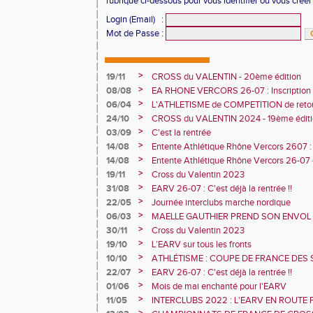
rubrique ci-dessous pour vous identifier ou vous crée
Login (Email)
:
Mot de Passe
:
>
19/11
CROSS du VALENTIN - 20ème édition
>
08/08
EA RHONE VERCORS 26-07 : Inscription
>
06/04
L'ATHLETISME de COMPETITION de ret
>
24/10
CROSS du VALENTIN 2024 - 19ème éditio
>
03/09
C'est la rentrée
>
14/08
Entente Athlétique Rhône Vercors 2607 : 
2025
>
14/08
Entente Athlétique Rhône Vercors 26-07 -
2025
>
19/11
Cross du Valentin 2023
>
31/08
EARV 26-07 : C'est déjà la rentrée !!
>
22/05
Journée interclubs marche nordique
>
06/03
MAELLE GAUTHIER PREND SON ENVOL
>
30/11
Cross du Valentin 2023
>
19/10
L’EARV sur tous les fronts
>
10/10
ATHLÉTISME : COUPE DE FRANCE DES S
LES LANCEURS DE L’EARV 26 07 TRO
>
22/07
EARV 26-07 : C'est déjà la rentrée !!
DU MARTEAU
>
01/06
Mois de mai enchanté pour l'EARV
>
11/05
INTERCLUBS 2022 : L'EARV EN ROUTE 
RÉGIONALE EXCELLENCE