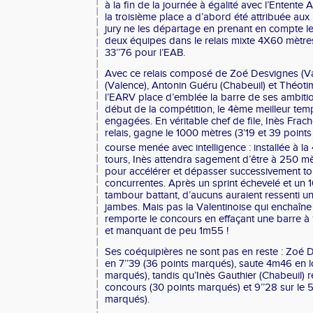
à la fin de la journée à égalité avec l’Entente
la troisième place a d’abord été attribuée au
jury ne les départage en prenant en compte le
deux équipes dans le relais mixte 4X60 mètres
33’’76 pour l’EAB.
Avec ce relais composé de Zoé Desvignes (Va
(Valence), Antonin Guéru (Chabeuil) et Théoti
l’EARV place d’emblée la barre de ses ambition
début de la compétition, le 4ème meilleur tem
engagées. En véritable chef de file, Inès Frach
relais, gagne le 1000 mètres (3’19 et 39 poin
course menée avec intelligence : installée à la 
tours, Inès attendra sagement d’être à 250 mèt
pour accélérer et dépasser successivement tou
concurrentes. Après un sprint échevelé et un
tambour battant, d’aucuns auraient ressenti u
jambes. Mais pas la Valentinoise qui enchaîne 
remporte le concours en effaçant une barre à
et manquant de peu 1m55 !
Ses coéquipières ne sont pas en reste : Zo
en 7’’39 (36 points marqués), saute 4m46 en 
marqués), tandis qu’Inès Gauthier (Chabeuil)
concours (30 points marqués) et 9’’28 sur le 5
marqués).