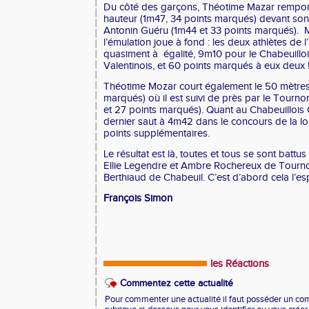
Du côté des garçons, Théotime Mazar remporte,
hauteur (1m47, 34 points marqués) devant son
Antonin Guéru (1m44 et 33 points marqués). M
l’émulation joue à fond : les deux athlètes de 
quasiment à égalité, 9m10 pour le Chabeuilloi
Valentinois, et 60 points marqués à eux deux 
Théotime Mozar court également le 50 mètres 
marqués) où il est suivi de près par le Tourno
et 27 points marqués). Quant au Chabeuilloi
dernier saut à 4m42 dans le concours de la l
points supplémentaires.
Le résultat est là, toutes et tous se sont batt
Ellie Legendre et Ambre Rochereux de Tourno
Berthiaud de Chabeuil. C’est d’abord cela l’esp
François Simon
les Réactions
Commentez cette actualité
Pour commenter une actualité il faut posséder un compt