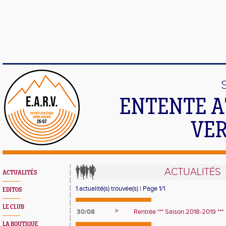
ENTENTE A
VER
ACTUALITÉS
ACTUALITÉS
1 actualité(s) trouvée(s) | Page 1/1
EDITOS
LE CLUB
>
30/08
Rentrée *** Saison 2018-2019 ***
LA BOUTIQUE